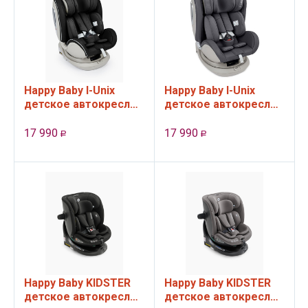
Happy Baby I-Unix
Happy Baby I-Unix
детское автокресло
детское автокресло
(группа 0-1-2-3, 0 - 12
(группа 0-1-2-3, 0 - 12
лет, до 36 кг), цвет
лет, до 36 кг), цвет
17 990
17 990
Р
Р
Black
Gra...
Happy Baby KIDSTER
Happy Baby KIDSTER
детское автокресло
детское автокресло