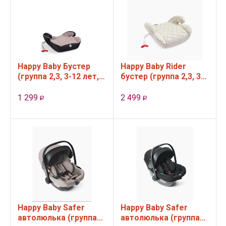
Happy Baby Бустер
Happy Baby Rider
(группа 2,3, 3-12 лет,
бустер (группа 2,3, 3-
15 - 36 кг) Rider
12 лет, 15 - 36 кг)
Warm grey
1 299
2 499
Р
Р
Happy Baby Safer
Happy Baby Safer
автолюлька (группа
автолюлька (группа