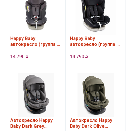
Happy Baby
Happy Baby
автокресло (группа 0-
автокресло (группа 0-
1-2-3, 0 - 12 лет, до 36
1-2-3, 0 - 12 лет, до 36
кг) UNIX
кг) UNIX
14 790
14 790
Р
Р
Автокресло Happy
Автокресло Happy
Baby Dark Grey
Baby Dark Olive