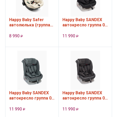
Happy Baby Safer
Happy Baby SANDEX
автолюлька (группа
автокресло группа 0-
0+, 0 - 12 месяцев, до
1-2-3, 0 - 12 лет, 0-36
13 кг), цвет Milky
кг
8 990
11 990
Р
Р
Happy Baby SANDEX
Happy Baby SANDEX
автокресло группа 0-
автокресло группа 0-
1-2-3, 0 - 12 лет, 0-36
1-2-3, 0 - 12 лет, 0-36
кг
кг
11 990
11 990
Р
Р