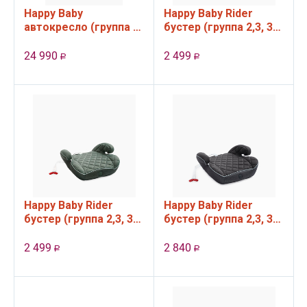
Happy Baby
Happy Baby Rider
автокресло (группа 0-
бустер (группа 2,3, 3-
1-2-3, 0 - 12 лет, до 36
12 лет, 15 - 36 кг)
кг) REEX
Black
24 990
2 499
Р
Р
Happy Baby Rider
Happy Baby Rider
бустер (группа 2,3, 3-
бустер (группа 2,3, 3-
12 лет, 15 - 36 кг)
12 лет, 15 - 36 кг)
Dark olive
Graphite
2 499
2 840
Р
Р