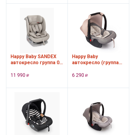
Happy Baby SANDEX
Happy Baby
автокресло группа 0-
автокресло (группа
1-2-3, 0 - 12 лет, 0-36
0+, 0 - 12 месяцев, до
кг
13 кг) Skyler V2
11 990
6 290
Р
Р