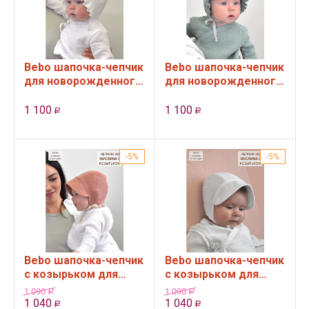
Bebo шапочка-чепчик
Bebo шапочка-чепчик
для новорожденного
для новорожденного
с рюшами из муслина,
с рюшами из муслина,
Белый, 36-40 см
Мятный, 36-40 см
1 100
1 100
Р
Р
5%
5%
Bebo шапочка-чепчик
Bebo шапочка-чепчик
с козырьком для
с козырьком для
новорожденного
новорожденного
1 090
1 090
Р
Р
малыша из муслина,
малыша из муслина,
1 040
1 040
Р
Р