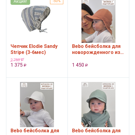
Акция!
50%
Чепчик Elodie Sandy
Bebo бейсболка для
Stripe (3-6мес)
новорожденного из
муслина, Античная
2 750
Р
роза, 36-40 см
1 375
1 450
Р
Р
Bebo бейсболка для
Bebo бейсболка для