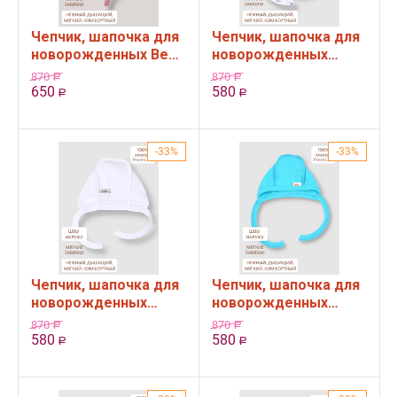
Чепчик, шапочка для
Чепчик, шапочка для
новорожденных Bebo
новорожденных
с рюшами, Сердечки
Bebo, Автобусы, 36-
870
870
Р
Р
на розовом, 36-40 см
40 см
650
580
Р
Р
33%
33%
Чепчик, шапочка для
Чепчик, шапочка для
новорожденных
новорожденных
Bebo, Белый, 36-40 см
Bebo, Бирюзовый, 36-
870
870
Р
Р
40 см
580
580
Р
Р