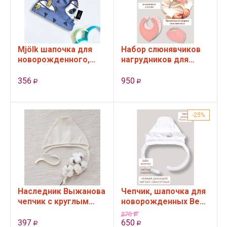
Mjölk шапочка для
Набор слюнявчиков
новорожденного,
нагрудников для
"Панды"
новорожденного
Bebo Mini, 2 шт,
356
950
Р
Р
Розовый/Сердечки
на...
25%
Наследник Выжанова
Чепчик, шапочка для
чепчик с круглым
новорожденных Bebo
задником, Органик, 3-
с рюшами, Белый, 36-
870
Р
6 мес, натуральный
40 см
397
650
Р
Р