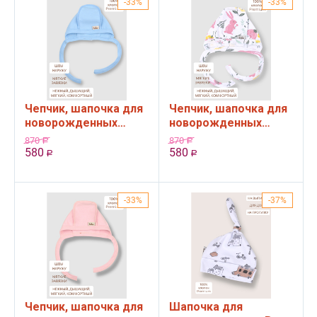
33%
33%
Чепчик, шапочка для
Чепчик, шапочка для
новорожденных
новорожденных
Bebo, Голубой, 36-40
Bebo, Зайчики в
870
870
Р
Р
см
цветах, 36-40 см
580
580
Р
Р
33%
37%
Чепчик, шапочка для
Шапочка для