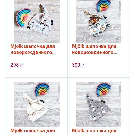
Mjölk шапочка для
Mjölk шапочка для
новорожденного
новорожденного
"Щелкунчик" (38-42
Dinoworld (36-40 см)
см)
298
399
Р
Р
Mjölk шапочка для
Mjölk шапочка для