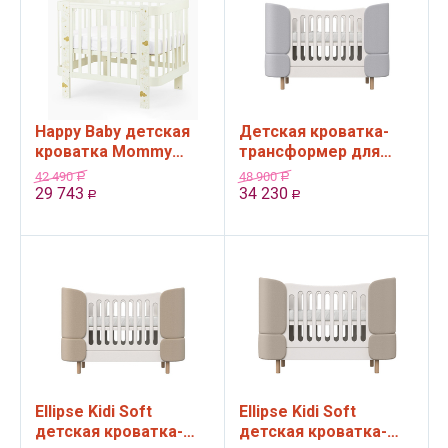
Happy Baby детская
Детская кроватка-
кроватка Mommy
трансформер для
Love, Milky
новорожденных
42 490
48 900
Р
Р
(ЭКСПОЗИЦИЯ
Ellipse Kidi Soft, от 0
29 743
34 230
Р
Р
МАГАЗИНА)
(с рождения) и...
Ellipse Kidi Soft
Ellipse Kidi Soft
детская кроватка-
детская кроватка-