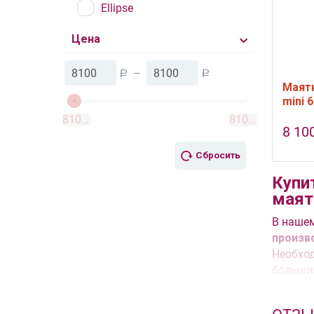
Ellipse
Цена
–
Р
Р
Маятн
mini 
8100
8100
Р
Р
8 10
Сбросить
Купи
маят
В наше
произв
Необход
большин
как про
Наличи