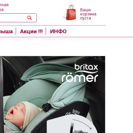
тная
ка
Ваша
корзина
пуста
лыша
Акции !!!
ИНФО