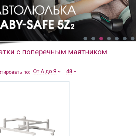
атки с поперечным маятником
От А до Я
48
ртировать по: