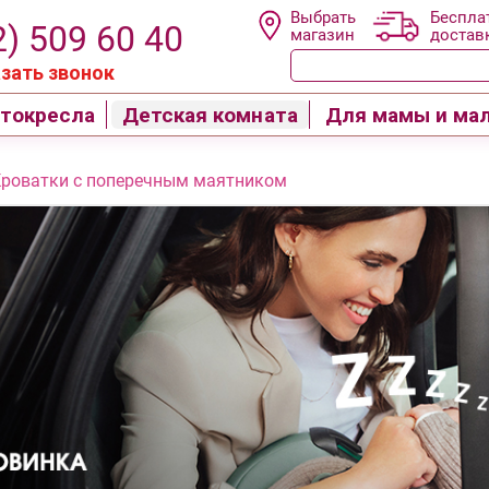
Выбрать
Беспла
2) 509 60 40
магазин
достав
зать звонок
токресла
Детская комната
Для мамы и ма
Кроватки с поперечным маятником