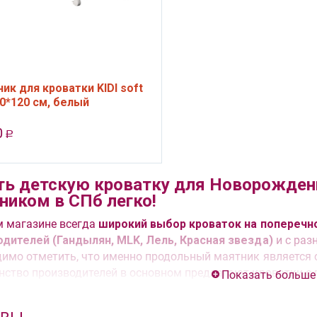
ик для кроватки KIDI soft
60*120 см, белый
0
Р
ть детскую кроватку для Новорожден
ником в СПб легко!
м магазине всегда
широкий выбор кроваток на поперечно
одителей (Гандылян, MLK, Лель, Красная звезда)
и с раз
имо отметить, что именно продольный маятник является
ство производителей в основном предлагают кроватки с п
Показать больше
дольный маятник требует более сложную конструкцию кро
е маятника значительно упрощает жизнь молодым род