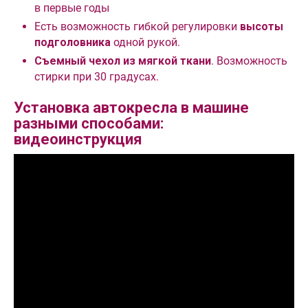
в первые годы
Есть возможность гибкой регулировки
высоты
подголовника
одной рукой.
Съемный чехол из мягкой ткани
. Возможность
стирки при 30 градусах.
Установка автокресла в машине
разными способами:
видеоинструкция