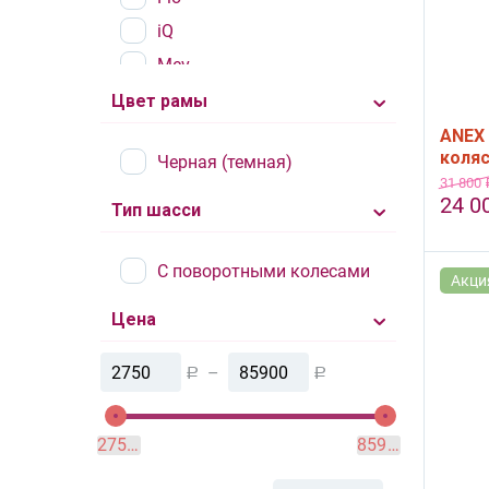
iQ
Mev
Modu
Цвет рамы
ANEX 
коляс
Черная (темная)
31 800
24 0
Тип шасси
С поворотными колесами
Акци
Цена
–
Р
Р
2750
85900
Р
Р