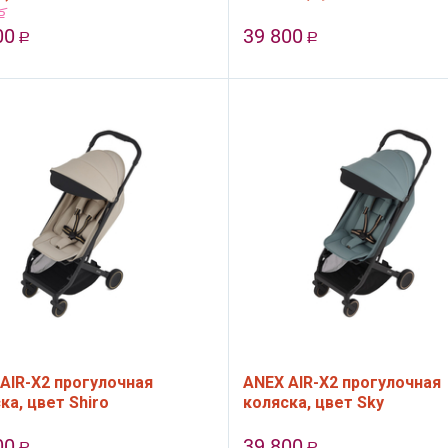
Р
00
39 800
Р
Р
AIR-X2 прогулочная
ANEX AIR-X2 прогулочная
ка, цвет Shiro
коляска, цвет Sky
00
39 800
Р
Р