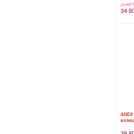
39 800
34 8
ANEX 
коляс
39 8