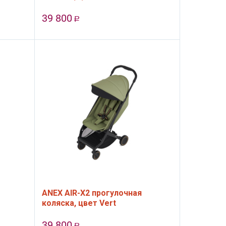
39 800
Р
ANEX AIR-X2 прогулочная
коляска, цвет Vert
39 800
Р