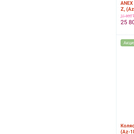
ANEX 
Z, (A
31 800
25 8
Акци
Коляс
(Az-1