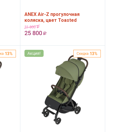
ANEX Air-Z прогулочная
коляска, цвет Toasted
31 800
Р
25 800
Р
Акция!
13%
13%
ка
Скидка