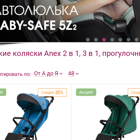
ие коляски Anex 2 в 1, 3 в 1, прогулоч
От А до Я
48
ртировать по:
я!
Акция!
25%
Скидка
Скид