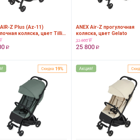
AIR-Z Plus (Az-11)
ANEX Air-Z прогулочная
лочная коляска, цвет Tillie
коляска, цвет Gelato
ичневый
31 800
Р
Р
00
25 800
Р
Р
я!
Акция!
19%
Скидка
Скид