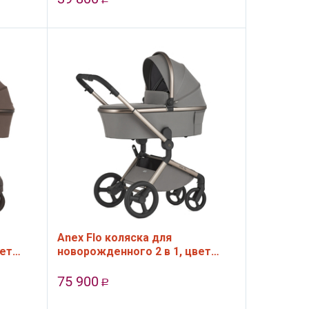
Anex Flo коляска для
вет
новорожденного 2 в 1, цвет
Charm
75 900
Р