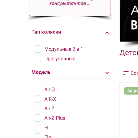
Тип коляски
Модульные 2 в 1
Детск
Прогулочные
Модель
Со
Air-Q
Акци
AIR-X
Air-Z
Air-Z Plus
Eli
Flo