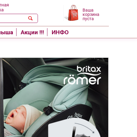
тная
ка
Ваша
корзина
пуста
лыша
Акции !!!
ИНФО