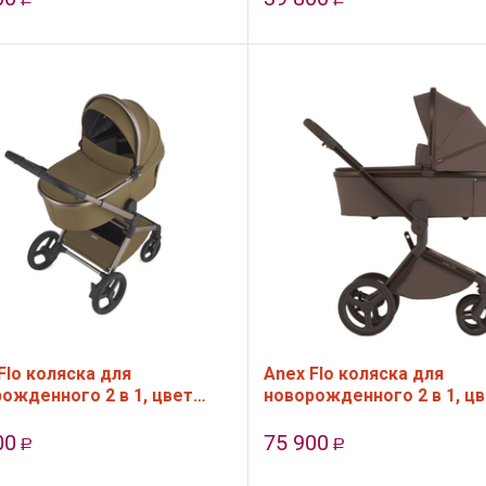
Flo коляска для
Anex Flo коляска для
ожденного 2 в 1, цвет
новорожденного 2 в 1, ц
Browny
00
75 900
Р
Р