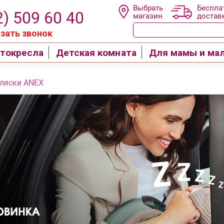
Выбрать
Беспла
2) 509 60 40
магазин
достав
зать звонок
токресла
Детская комната
Для мамы и ма
ляски ANEX