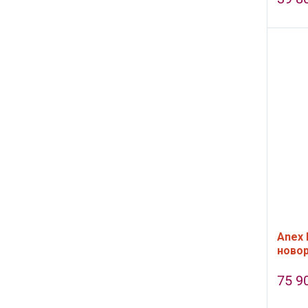
Anex 
новор
Astra
75 9