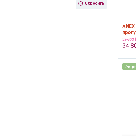
Сбросить
ANEX 
прогу
- кор
39 800
34 8
Акци