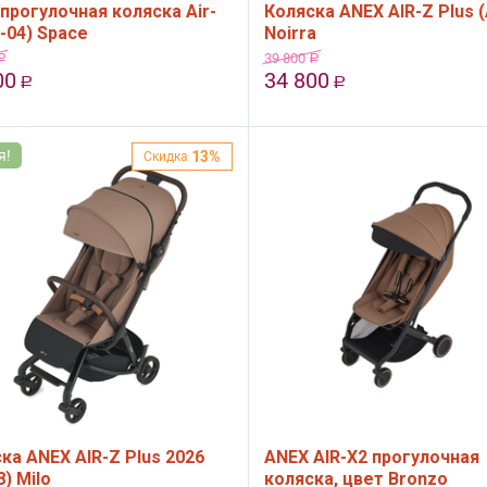
прогулочная коляска Air-
Коляска ANEX AIR-Z Plus (
z-04) Space
Noirra
39 800
Р
Р
00
34 800
Р
Р
я!
13%
Скидка
ка ANEX AIR-Z Plus 2026
ANEX AIR-X2 прогулочная
8) Milo
коляска, цвет Bronzo