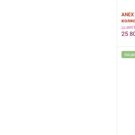
ANEX 
коляс
31 800
25 8
Акци