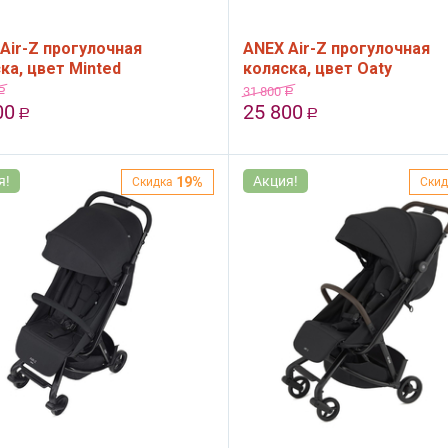
Air-Z прогулочная
ANEX Air-Z прогулочная
ка, цвет Minted
коляска, цвет Oaty
31 800
Р
Р
00
25 800
Р
Р
я!
Акция!
19%
Скидка
Скид