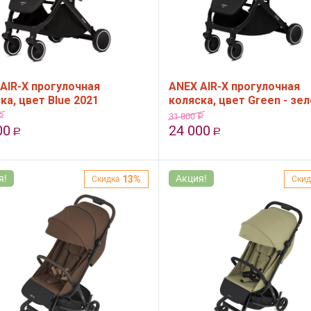
AIR-X прогулочная
ANEX AIR-X прогулочная
ка, цвет Blue 2021
коляска, цвет Green - зе
31 800
Р
Р
00
24 000
Р
Р
я!
Акция!
13%
Скидка
Скид