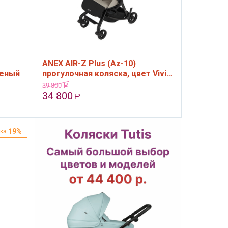
ANEX AIR-Z Plus (Az-10)
леный
прогулочная коляска, цвет Vivi -
серый
39 800
Р
34 800
Р
19%
ка