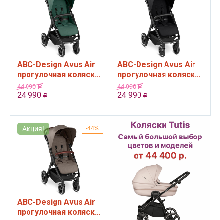
ABC-Design Avus Air
ABC-Design Avus Air
прогулочная коляска,
прогулочная коляска,
цвет Basil 2024
цвет Ink 2024
44 990
44 990
Р
Р
24 990
24 990
Р
Р
Акция!
44%
ABC-Design Avus Air
прогулочная коляска,