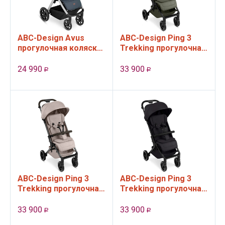
ABC-Design Avus
ABC-Design Ping 3
прогулочная коляска,
Trekking прогулочная
цвет Lake 2023
коляска, цвет
Avocado
24 990
33 900
Р
Р
ABC-Design Ping 3
ABC-Design Ping 3
Trekking прогулочная
Trekking прогулочная
коляска, цвет Camel
коляска, цвет Coal
33 900
33 900
Р
Р