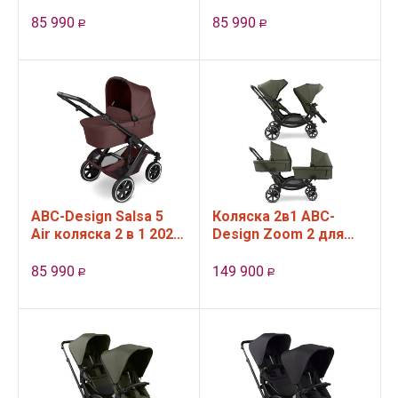
цвет Camel
цвет Pine
85 990
85 990
Р
Р
ABC-Design Salsa 5
Коляска 2в1 ABC-
Air коляска 2 в 1 2025,
Design Zoom 2 для
цвет Umbra
двойни Avocado
85 990
149 900
Р
Р