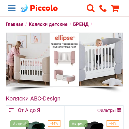
Главная
/
Коляски детские
/
БРЕНД
/
Коляски ABC-Design
От А до Я
Фильтры
Акция!
44%
Акция!
44%