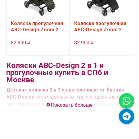
Коляска прогулочная
Коляска прогулочная
ABC-Design Zoom 2
ABC-Design Zoom 2
для двойни Avocado
для двойни Coal
82 900
82 900
Р
Р
Коляски ABC-Design 2 в 1 и
прогулочные купить в СПб и
Москве
Детские коляски 2 в 1 и прогулочные от бренда
ABC-Design
это модели, в которых в идеальных
пропорциях сочетается функциональность и
Показать больше
прекрасный дизайн, при этом самыми популярными
сегодня являются
коляски 2 в 1 ABC-Design Salsa 4
Air, Catania, Samba, Swing, прогулочные коляски
Avus, Ping 2.
Коляски изготовлены с использованием