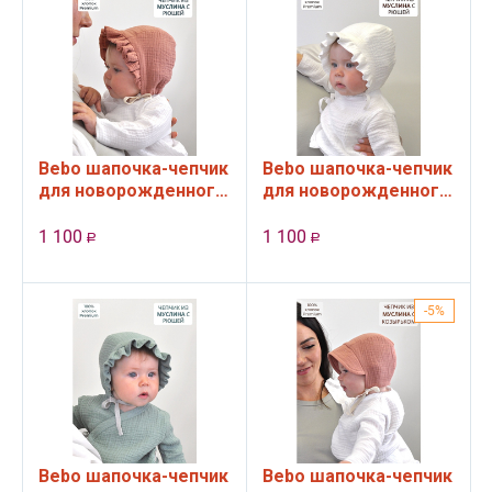
Bebo шапочка-чепчик
Bebo шапочка-чепчик
для новорожденного
для новорожденного
с рюшами из муслина,
с рюшами из муслина,
Античная роза, 36-40
Белый, 36-40 см
1 100
1 100
Р
Р
см
5%
Bebo шапочка-чепчик
Bebo шапочка-чепчик