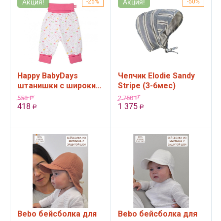
Акция!
25%
Акция!
50%
Happy BabyDays
Чепчик Elodie Sandy
штанишки с широким
Stripe (3-6мес)
поясом, Дождик
558
2 750
Р
Р
любви, розовый (56
418
1 375
Р
Р
см)
Bebo бейсболка для
Bebo бейсболка для