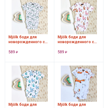
Mjölk боди для
Mjölk боди для
новорожденного с
новорожденного с
коротким рукавом,
коротким рукавом,
Динозавры (62 см)
Ламы Девочки (56
589
589
Р
Р
см)
Mjölk боди для
Mjölk боди для