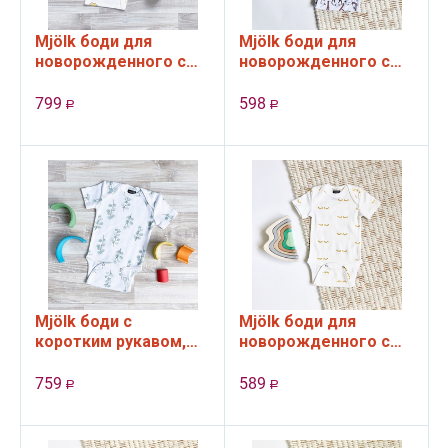
Mjölk боди для
Mjölk боди для
новорожденного с
новорожденного с
длинным рукавом,
длинным рукавом,
Лимоны (56 см)
Хлопок (62 см)
799
598
Р
Р
Mjölk боди с
Mjölk боди для
коротким рукавом,
новорожденного с
Limited Series
коротким рукавом,
Эвкалипт
Глазки (62 см)
759
589
Р
Р