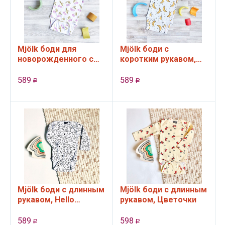
Mjölk боди для
Mjölk боди с
новорожденного с
коротким рукавом,
коротким рукавом,
Бананы
Черешня (62 см)
589
589
Р
Р
Mjölk боди с длинным
Mjölk боди с длинным
рукавом, Hello
рукавом, Цветочки
Mommy (62 см)
589
598
Р
Р