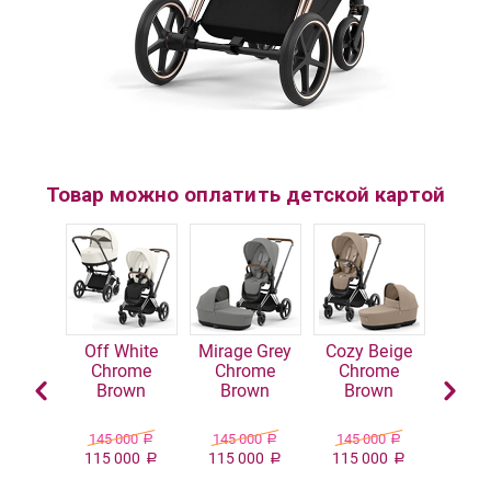
Товар можно оплатить детской картой
t Black
Off White
Mirage Grey
Cozy Beige
Off 
в1
Chrome
Chrome
Chrome
Matt
Brown
Brown
Brown
200
145 000
145 000
145 000
145 
Р
Р
Р
Р
000
115 000
115 000
115 000
109 
Р
Р
Р
Р