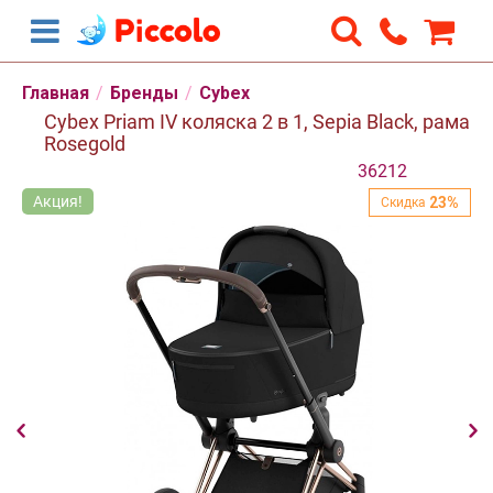
Скидка
23%
Главная
/
Бренды
/
Cybex
Cybex Priam IV коляска 2 в 1, Sepia Black, рама
Rosegold
36212
Акция!
А
23%
Скидка