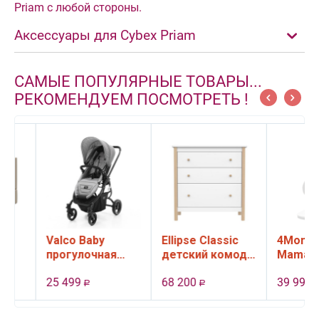
Priam с любой стороны.
Аксессуары для Cybex Priam
САМЫЕ ПОПУЛЯРНЫЕ ТОВАРЫ...
РЕКОМЕНДУЕМ ПОСМОТРЕТЬ !
t
Valco Baby
Ellipse Classic
4Moms
прогулочная
детский комод,
MamaRoo
коляска Snap 4
3 ящика (белый)
качели
25 499
68 200
39 990
Ultra цвет Cool
электрон
Р
Р
Р
Grey
цвет чер
 ,