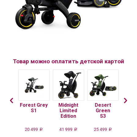
Товар можно оплатить детской картой
 Pink
Forest Grey
Midnight
Desert
Flam
3
S1
Limited
Green
Edition
S3
99
20 499
41 999
25 499
20 
Р
Р
Р
Р