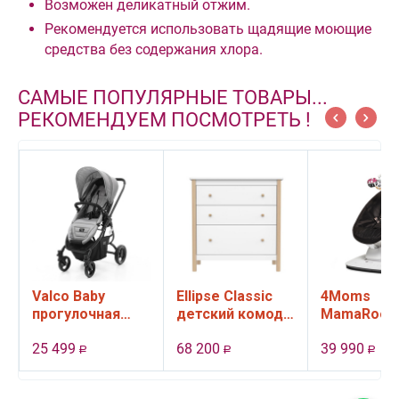
Возможен деликатный отжим.
Рекомендуется использовать щадящие моющие
средства без содержания хлора.
САМЫЕ ПОПУЛЯРНЫЕ ТОВАРЫ...
РЕКОМЕНДУЕМ ПОСМОТРЕТЬ !
Valco Baby
Ellipse Classic
4Moms
прогулочная
детский комод,
MamaRoo 
коляска Snap 4
3 ящика (белый)
качели
25 499
68 200
39 990
Ultra цвет Cool
электронн
Р
Р
Р
Grey
цвет черн
,