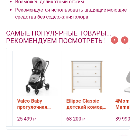
Возможен деликатный отжим.
Рекомендуется использовать щадящие моющие
средства без содержания хлора.
САМЫЕ ПОПУЛЯРНЫЕ ТОВАРЫ...
РЕКОМЕНДУЕМ ПОСМОТРЕТЬ !
Valco Baby
Ellipse Classic
4Moms
прогулочная
детский комод,
MamaRoo 
коляска Snap 4
3 ящика (белый)
качели
25 499
68 200
39 990
Ultra цвет Cool
электронн
Р
Р
Р
Grey
цвет черн
,