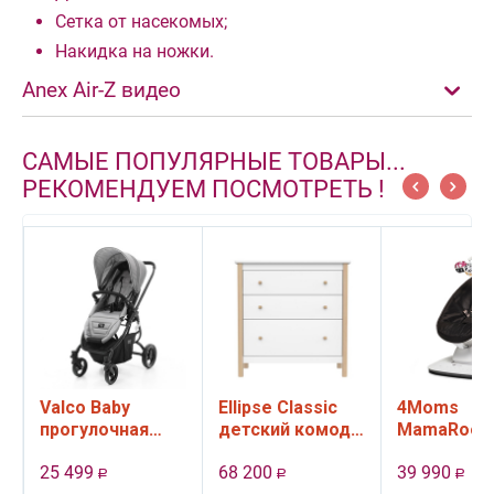
Сетка от насекомых;
Накидка на ножки.
Anex Air-Z видео
САМЫЕ ПОПУЛЯРНЫЕ ТОВАРЫ...
РЕКОМЕНДУЕМ ПОСМОТРЕТЬ !
Valco Baby
Ellipse Classic
4Moms
прогулочная
детский комод,
MamaRoo 
коляска Snap 4
3 ящика (белый)
качели
25 499
68 200
39 990
Ultra цвет Cool
электронн
Р
Р
Р