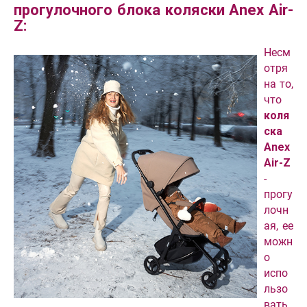
прогулочного блока коляски Anex Air-
Z:
Несм
отря
на то,
что
коля
ска
Anex
Air-Z
-
прогу
лочн
ая, ее
можн
о
испо
льзо
вать