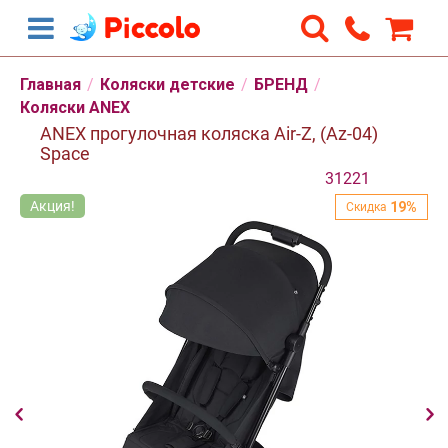
Скидка
19%
Главная
/
Коляски детские
/
БРЕНД
/
Коляски ANEX
ANEX прогулочная коляска Air-Z, (Az-04)
Space
31221
Акция!
А
19%
Скидка