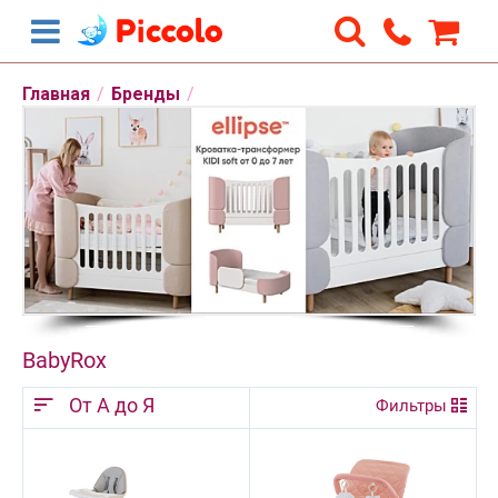
Главная
/
Бренды
/
BabyRox
От А до Я
Фильтры