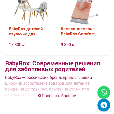
BabyRox детский
Кресло-шезлонг
стульчик для
BabyRox Comfort,
кормления, цвет
цвет розовый с
белый с серым
игрушкой
17 300
9 890
Р
Р
сиденьем
BabyRox: Современные решения
для заботливых родителей
BabyRox — российский бренд, предлагающий
широкий ассортимент товаров для детей от
рождения до трёх лет.
Компания стремится
обеспечить безопасность, комфорт и
Показать больше
функциональность своей продукции, делая
повседневную жизнь родителей проще и приятнее.