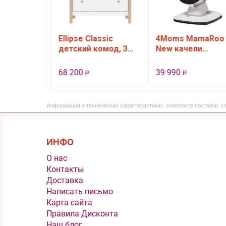
Ellipse Classic
4Moms MamaRoo
ая
детский комод, 3
New качели
ap 4 Ultra
ящика (белый)
электронные, цве
Grey
черный
68 200
39 990
Р
Р
Информация о технических характеристиках, комплекте поставки, с
ИНФО
O нас
Контакты
Доставка
Написать письмо
Карта сайта
Правила Дисконта
Наш блог