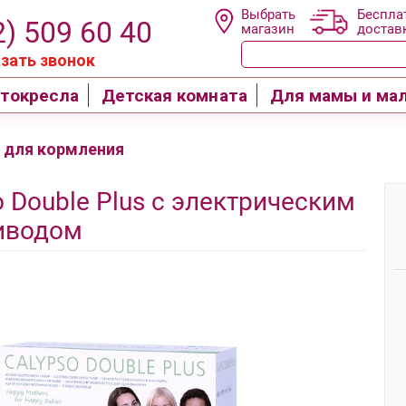
Выбрать
Беспла
2) 509 60 40
магазин
достав
зать звонок
токресла
Детская комната
Для мамы и ма
 для кормления
 Double Plus с электрическим
иводом