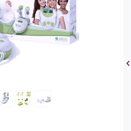
29 990
2 890
Базовый
одинарный
Р
Р
электро
5 590
Р
19 390
Р