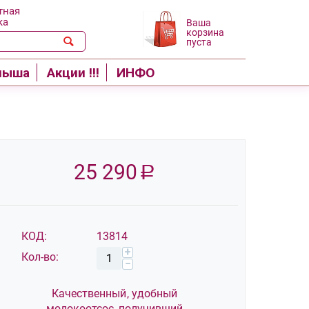
тная
ка
Ваша
корзина
пуста
лыша
Акции !!!
ИНФО
25 290
Р
Акция!
КОД:
13814
+
Кол-во:
−
Качественный, удобный
молокоотсос, получивший