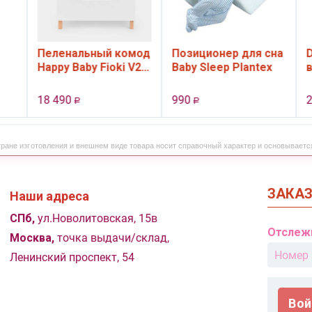
Пеленальный комод
Позиционер для сна
D
Happy Baby Fioki V2,
Baby Sleep Plantex
в
т
3 ящ., цвет White
S
F
18 490
990
2
Р
Р
тране изготовления и внешнем виде товара носит справочный характер и основываетс
ЗАКА
Наши адреса
СПб,
ул.Новолитовская, 15в
Отслеж
Москва,
точка выдачи/склад,
Ленинский проспект, 54
Вой