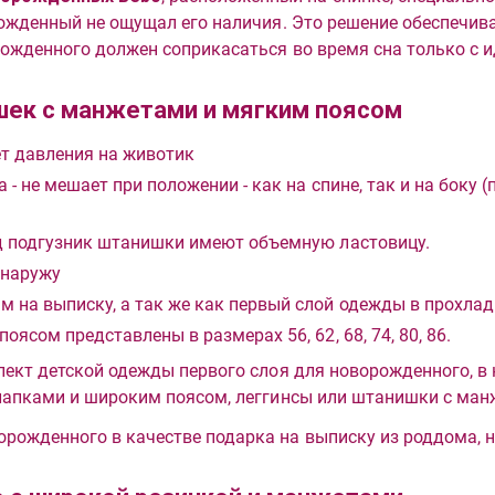
орожденный не ощущал его наличия. Это решение обеспечив
рожденного должен соприкасаться во время сна только с 
шек с манжетами и мягким поясом
т давления на животик
- не мешает при положении - как на спине, так и на боку 
д подгузник штанишки имеют объемную ластовицу.
 наружу
на выписку, а так же как первый слой одежды в прохлад
сом представлены в размерах 56, 62, 68, 74, 80, 86.
лект детской одежды первого слоя для новорожденного, в 
 лапками и широким поясом, леггинсы или штанишки с ман
рожденного в качестве подарка на выписку из роддома, на