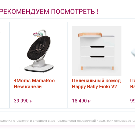
 РЕКОМЕНДУЕМ ПОСМОТРЕТЬ !
4Moms MamaRoo
Пеленальный комод
П
New качели
Happy Baby Fioki V2,
B
электронные, цвет
3 ящ., цвет White
черный
39 990
18 490
9
Р
Р
тране изготовления и внешнем виде товара носит справочный характер и основываетс