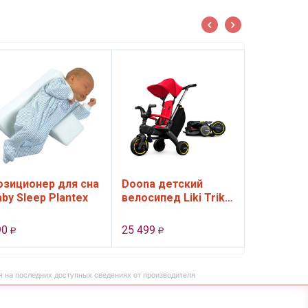
озиционер для сна
Doona детский
aby Sleep Plantex
велосипед Liki Trike
S3 3-х колесный
Flame Red
90
25 499
Р
Р
я на последних доступных сведениях от производителя