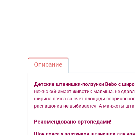
Описание
Детские штанишки-ползунки Bebo с широ
нежно обнимает животик малыша, не сдавли
ширина пояса за счет площади соприкоснов
распашонка не выбивается! А манжеты шт
Рекомендовано ортопедами!
Шов пояса у ползунков штанишек для н