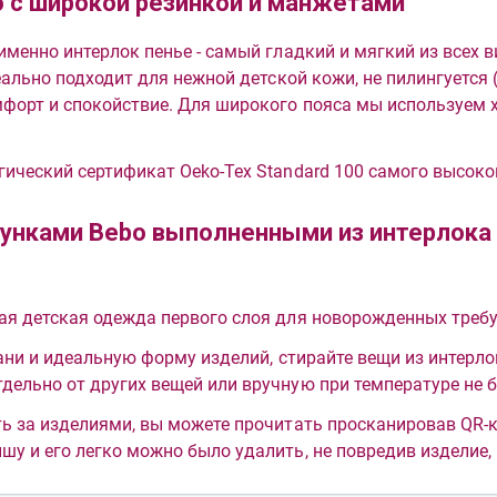
 с широкой резинкой и манжетами
именно интерлок пенье - самый гладкий и мягкий из всех 
деально подходит для нежной детской кожи, не пилингуется 
форт и спокойствие. Для широкого пояса мы используем х
ический сертификат Oeko-Tex Standard 100 самого высоко
зунками Bebo выполненными из интерлока
ая детская одежда первого слоя для новорожденных требу
ани и идеальную форму изделий, стирайте вещи из интерло
ельно от других вещей или вручную при температуре не б
ь за изделиями, вы можете прочитать просканировав QR-к
у и его легко можно было удалить, не повредив изделие,