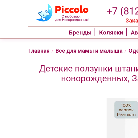
+7 (81
Зака
Бренды
Коляски
Ав
Главная
Все для мамы и малыша
Од
/
/
Детские ползунки-штан
новорожденных, За