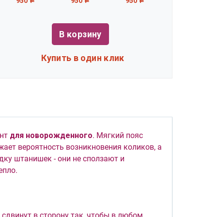
950
950
950
Р
Р
Р
950
Р
В корзину
Купить в один клик
ант
для новорожденного
. Мягкий пояс
жает вероятность возникновения коликов, а
ку штанишек - они не сползают и
епло.
 сдвинут в сторону так, чтобы в любом