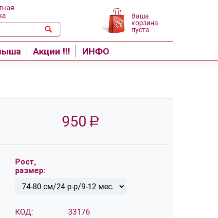
тная
ка
Ваша
корзина
пуста
лыша
Акции !!!
ИНФО
950
Р
Рост,
размер:
КОД:
33176