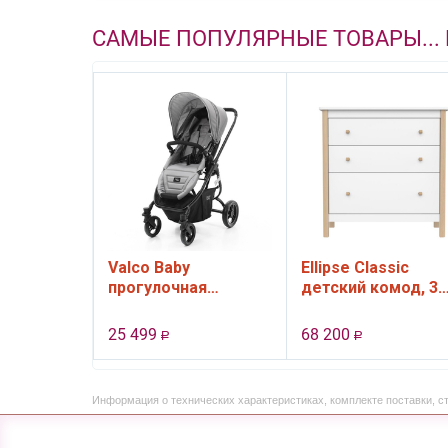
САМЫЕ ПОПУЛЯРНЫЕ ТОВАРЫ...
 Soft
Valco Baby
Ellipse Classic
роватка-
прогулочная
детский комод, 3
ер для
коляска Snap 4 Ultra
ящика (белый)
нны , от
цвет Cool Grey
25 499
68 200
Р
Р
ния) и до
т
Информация о технических характеристиках, комплекте поставки, с