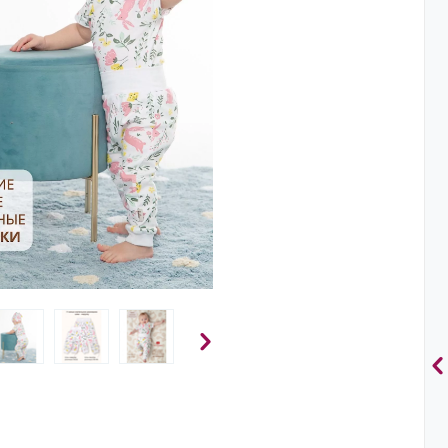
Зайчики
и птички