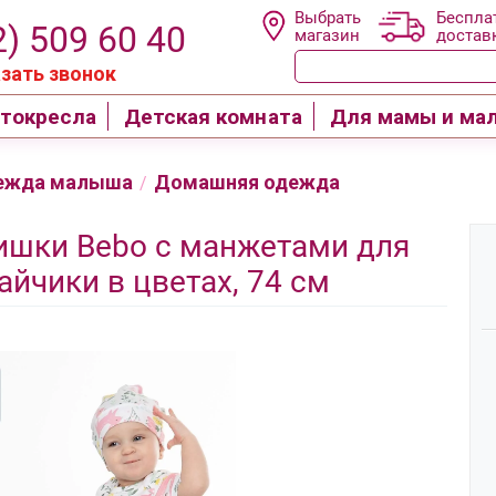
Выбрать
Беспла
2) 509 60 40
магазин
достав
зать звонок
токресла
Детская комната
Для мамы и ма
ежда малыша
Домашняя одежда
/
ишки Bebo с манжетами для
йчики в цветах, 74 см