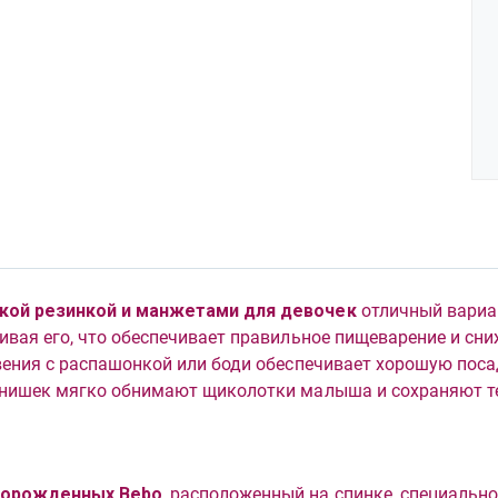
950
Р
кой резинкой и манжетами для девочек
отличный вари
вая его, что обеспечивает правильное пищеварение и сни
ения с распашонкой или боди обеспечивает хорошую посад
анишек мягко обнимают щиколотки малыша и сохраняют т
оворожденных Bebo
, расположенный на спинке, специально