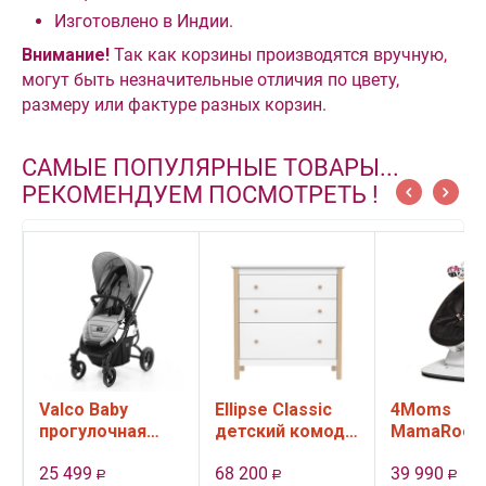
Изготовлено в Индии.
Внимание!
Так как корзины производятся вручную,
могут быть незначительные отличия по цвету,
размеру или фактуре разных корзин.
САМЫЕ ПОПУЛЯРНЫЕ ТОВАРЫ...
РЕКОМЕНДУЕМ ПОСМОТРЕТЬ !
Valco Baby
Ellipse Classic
4Moms
прогулочная
детский комод,
MamaRoo 
коляска Snap 4
3 ящика (белый)
качели
25 499
68 200
39 990
Ultra цвет Cool
электронн
Р
Р
Р