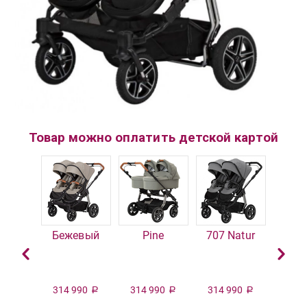
Товар можно оплатить детской картой
Бежевый
Pine
707 Natur
Ve
314 990
314 990
314 990
Р
Р
Р
8