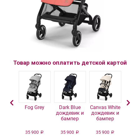
Товар можно оплатить детской картой
y Blue
Fog Grey
Dark Blue
Canvas White
Almon
дождевик и
дождевик и
дожд
бампер
бампер
ба
00
35 900
35 900
35 900
35 
Р
Р
Р
Р