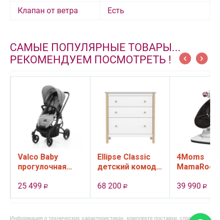
Клапан от ветра
Есть
САМЫЕ ПОПУЛЯРНЫЕ ТОВАРЫ...
РЕКОМЕНДУЕМ ПОСМОТРЕТЬ !
Valco Baby
Ellipse Classic
4Moms
прогулочная
детский комод,
MamaRoo 
коляска Snap 4
3 ящика (белый)
качели
25 499
68 200
39 990
Ultra цвет Cool
электронн
Р
Р
Р
Grey
цвет черн
,
Информация о технических характеристиках, комплекте поставки, стране