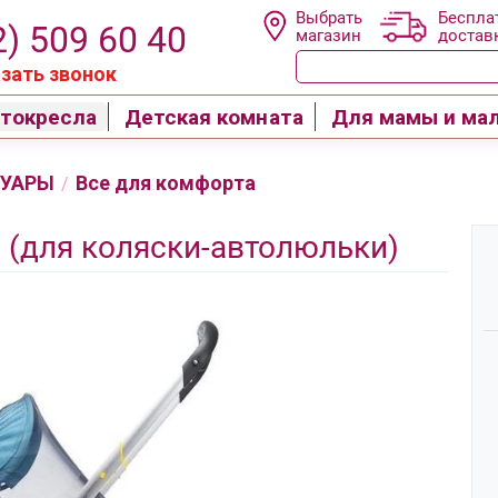
Выбрать
Беспла
2) 509 60 40
магазин
достав
зать звонок
токресла
Детская комната
Для мамы и ма
СУАРЫ
Все для комфорта
/
 (для коляски-автолюльки)