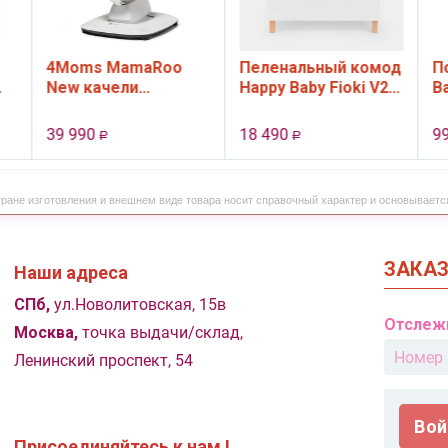
4Moms MamaRoo
Пеленальный комод
П
New качели
Happy Baby Fioki V2,
B
электронные, цвет
3 ящ., цвет White
черный
39 990
18 490
9
Р
Р
тране изготовления и внешнем виде товара носит справочный характер и основываетс
ЗАКА
Наши адреса
СПб,
ул.Новолитовская, 15в
Отслеж
Москва,
точка выдачи/склад,
Ленинский проспект, 54
Вой
Присоединяйтесь к нам !