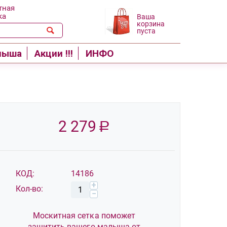
тная
ка
Ваша
корзина
пуста
лыша
Акции !!!
ИНФО
2 279
Р
КОД:
14186
+
Кол-во:
−
Москитная сетка поможет
защитить вашего малыша от