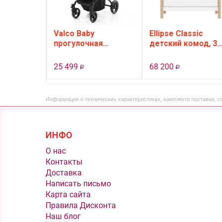
 Soft
Valco Baby
Ellipse Classic
роватка-
прогулочная
детский комод, 3
ер для
коляска Snap 4 Ultra
ящика (белый)
нны , от
цвет Cool Grey
25 499
68 200
Р
Р
ния) и до
т
Информация о технических характеристиках, комплекте поставки, с
ИНФО
O нас
Контакты
Доставка
Написать письмо
Карта сайта
Правила Дисконта
Наш блог