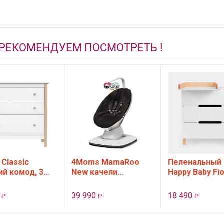
 РЕКОМЕНДУЕМ ПОСМОТРЕТЬ !
4Moms MamaRoo
Пеленальный комод
П
New качели
Happy Baby Fioki V2,
B
электронные, цвет
3 ящ., цвет White
черный
39 990
18 490
9
Р
Р