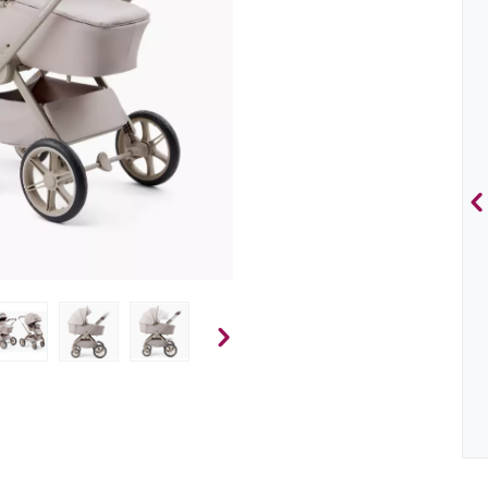
Black
39 990
Р