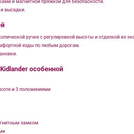
ками и магнитной пряжкой для безопасности.
 и высадки.
ей
копической ручке с регулировкой высоты и отделкой из эк
омфортной езды по любым дорогам.
ановки.
Kidlander особенной
ысоте и 3 положениями
агнитным замком
ами