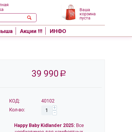
тная
ка
Ваша
корзина
пуста
лыша
Акции !!!
ИНФО
39 990
Р
КОД:
40102
+
Кол-во:
−
Happy Baby Kidlander 2025:
Все
необходимое для комфортных