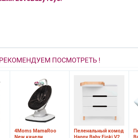
 РЕКОМЕНДУЕМ ПОСМОТРЕТЬ !
4Moms MamaRoo
Пеленальный комод
П
New качели
Happy Baby Fioki V2,
B