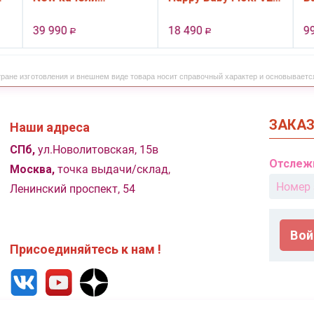
электронные, цвет
3 ящ., цвет White
черный
39 990
18 490
9
Р
Р
тране изготовления и внешнем виде товара носит справочный характер и основываетс
ЗАКА
Наши адреса
СПб,
ул.Новолитовская, 15в
Отслеж
Москва,
точка выдачи/склад,
Ленинский проспект, 54
Вой
Присоединяйтесь к нам !