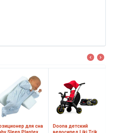
озиционер для сна
Doona детский
aby Sleep Plantex
велосипед Liki Trike