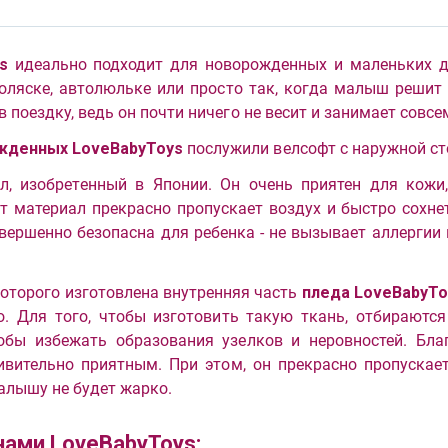
s
идеально подходит для новорожденных и маленьких де
коляске, автолюльке или просто так, когда малыш решит 
в поездку, ведь он почти ничего не весит и занимает совсе
жденных LoveBabyToys
послужили велсофт с наружной сто
л, изобретенный в Японии. Он очень приятен для кожи,
т материал прекрасно пропускает воздух и быстро сохне
овершенно безопасна для ребенка - не вызывает аллергии
которого изготовлена внутренняя часть
пледа LoveBabyTo
го. Для того, чтобы изготовить такую ткань, отбираютс
бы избежать образования узелков и неровностей. Благ
вительно приятным. При этом, он прекрасно пропускает
малышу не будет жарко.
нами LoveBabyToys: