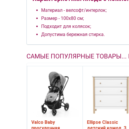
Материал - велсофт/интерлок;
Размер - 100х80 см;
Подходит для колясок;
Допустима бережная стирка.
САМЫЕ ПОПУЛЯРНЫЕ ТОВАРЫ...
 Soft
Valco Baby
Ellipse Classic
роватка-
прогулочная
детский комод, 3