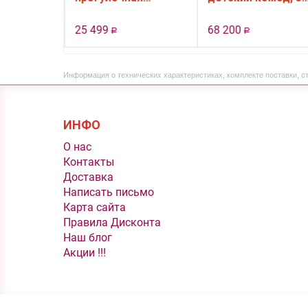
ер для
коляска Snap 4 Ultra
ящика (белый)
нны , от
цвет Cool Grey
25 499
68 200
Р
Р
ния) и до
т
Информация о технических характеристиках, комплекте поставки, с
ИНФО
O нас
Контакты
Доставка
Написать письмо
Карта сайта
Правила Дисконта
Наш блог
Акции !!!