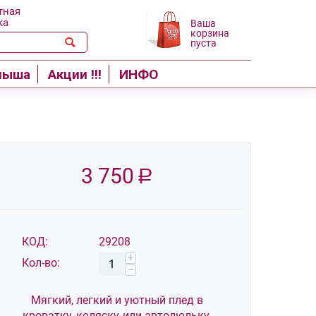
тная
ка
Ваша
корзина
пуста
лыша
Акции !!!
ИНФО
3 750
Р
КОД:
29208
+
Кол-во:
−
Мягкий, легкий и уютный плед в
кроватку, коляску или автолюльку.