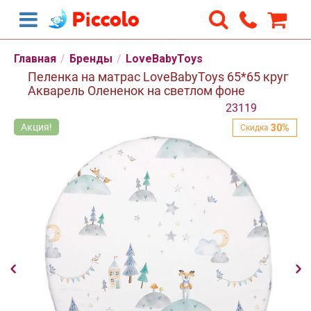
Скидка
30%
Главная
/
Бренды
/
LoveBabyToys
Пеленка на матрас LoveBabyToys 65*65 круг
Акварель Олененок на светлом фоне
23119
Акция!
А
30%
Скидка